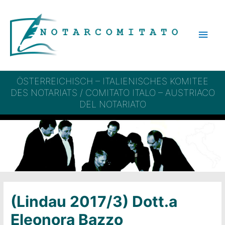
Zum
Inhalt
Hau
springen
ÖSTERREICHISCH – ITALIENISCHES KOMITEE
DES NOTARIATS / COMITATO ITALO – AUSTRIACO
DEL NOTARIATO
(Lindau 2017/3) Dott.a
Eleonora Bazzo