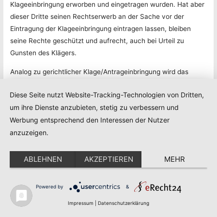
Klageeinbringung erworben und eingetragen wurden. Hat aber
dieser Dritte seinen Rechtserwerb an der Sache vor der
Eintragung der Klageeinbringung eintragen lassen, bleiben
seine Rechte geschützt und aufrecht, auch bei Urteil zu
Gunsten des Klägers.
Analog zu gerichtlicher Klage/Antrageinbringung wird das
Einbringen eines Schiedsgerichtsantrags behandelt.
Diese Seite nutzt Website-Tracking-Technologien von Dritten,
Wird die Klage abgelehnt oder das Verfahren eingestellt,
um ihre Dienste anzubieten, stetig zu verbessern und
ordnet der Richter die Löschung der Eintragung hinsichtlich
Werbung entsprechend den Interessen der Nutzer
der Klagebegehren bzw. des gerichtlichen Antrages an.
anzuzeigen.
Eintragungsfähige bzw. -pflichtige gerichtliche Anträge /
Klagen sind:
ABLEHNEN
AKZEPTIEREN
MEHR
– Antrag auf Auflösung bzw. Kündigung von Verträgen
Powered by
&
hinsichtlich dinglicher Rechte;
Impressum
|
Datenschutzerklärung
– Antrag auf Vollziehung von bestimmten Formen von