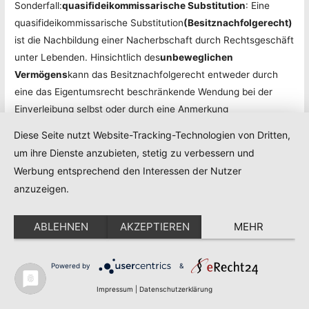
Sonderfall:
quasifideikommissarische Substitution
: Eine
quasifideikommissarische Substitution
(Besitznachfolgerecht)
ist die Nachbildung einer Nacherbschaft durch Rechtsgeschäft
unter Lebenden. Hinsichtlich des
unbeweglichen
Vermögens
kann das Besitznachfolgerecht entweder durch
eine das Eigentumsrecht beschränkende Wendung bei der
Einverleibung selbst oder durch eine Anmerkung
im
Grundbuch
eingetragen werden.
Diese Seite nutzt Website-Tracking-Technologien von Dritten,
um ihre Dienste anzubieten, stetig zu verbessern und
Was sind die Folgen der Eintragung im Grundbuch?
Werbung entsprechend den Interessen der Nutzer
Die Nacherbschaft (die strenge Nacherbschaft und die
anzuzeigen.
Nacherbschaft auf den Überrest) wird nach § 20 lit a GBG im
Eigentumsblatt amtswegig angemerkt und man spricht hier
ABLEHNEN
AKZEPTIEREN
MEHR
vom sogenannten Substitutionsband.
Nur mit der Zustimmung der Substitutionsbehörde oder mit
Powered by
&
ausdrücklicher Zustimmung der Nacherben kann die
Impressum
|
Datenschutzerklärung
Liegenschaft belastet oder veräußert werden, dies trifft auch