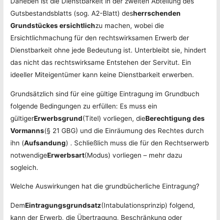
Daneben ist die Dienstbarkeit in der zweiten Abteilung des
Gutsbestandsblatts (sog. A2-Blatt) des
herrschenden
Grundstückes ersichtlich
zu machen, wobei die
Ersichtlichmachung für den rechtswirksamen Erwerb der
Dienstbarkeit ohne jede Bedeutung ist. Unterbleibt sie, hindert
das nicht das rechtswirksame Entstehen der Servitut. Ein
ideeller Miteigentümer kann keine Dienstbarkeit erwerben.
Grundsätzlich sind für eine gültige Eintragung im Grundbuch
folgende Bedingungen zu erfüllen: Es muss ein
gültiger
Erwerbsgrund
(Titel) vorliegen, die
Berechtigung des
Vormanns
(§ 21 GBG) und die Einräumung des Rechtes durch
ihn (
Aufsandung
) . Schließlich muss die für den Rechtserwerb
notwendige
Erwerbsart
(Modus) vorliegen – mehr dazu
sogleich.
Welche Auswirkungen hat die grundbücherliche Eintragung?
Dem
Eintragungsgrundsatz
(Intabulationsprinzip) folgend,
kann der Erwerb, die Übertragung, Beschränkung oder