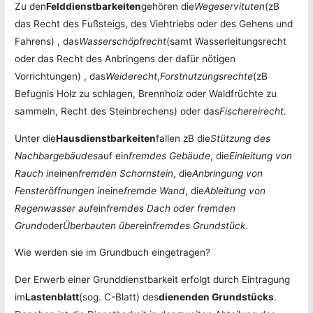
Zu den
Felddienstbarkeiten
gehören die
Wegeservituten
(zB
das Recht des Fußsteigs, des Viehtriebs oder des Gehens und
Fahrens) , das
Wasserschöpfrecht
(samt Wasserleitungsrecht
oder das Recht des Anbringens der dafür nötigen
Vorrichtungen) , das
Weiderecht
,
Forstnutzungsrechte
(zB
Befugnis Holz zu schlagen, Brennholz oder Waldfrüchte zu
sammeln, Recht des Steinbrechens) oder das
Fischereirecht
.
Unter die
Hausdienstbarkeiten
fallen zB die
Stützung des
Nachbargebäudes
auf ein
fremdes Gebäude
, die
Einleitung von
Rauch in
einen
fremden Schornstein
, die
Anbringung von
Fensteröffnungen in
eine
fremde Wand
, die
Ableitung von
Regenwasser auf
ein
fremdes Dach oder fremden
Grund
oder
Überbauten über
ein
fremdes Grundstück
.
Wie werden sie im Grundbuch eingetragen?
Der Erwerb einer Grunddienstbarkeit erfolgt durch Eintragung
im
Lastenblatt
(sog. C-Blatt) des
dienenden Grundstücks
.