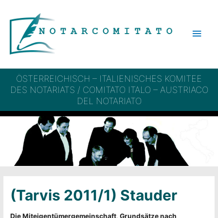
Zum
Inhalt
Hau
springen
ÖSTERREICHISCH – ITALIENISCHES KOMITEE
DES NOTARIATS / COMITATO ITALO – AUSTRIACO
DEL NOTARIATO
(Tarvis 2011/1) Stauder
Die Miteigentümergemeinschaft, Grundsätze nach