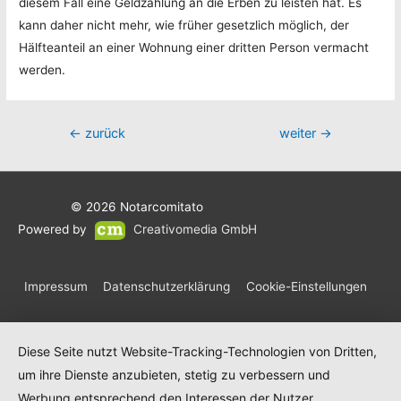
diesem Fall eine Geldzahlung an die Erben zu leisten hat. Es
kann daher nicht mehr, wie früher gesetzlich möglich, der
Hälfteanteil an einer Wohnung einer dritten Person vermacht
werden.
Beitragsnavigation
←
zurück
weiter
→
© 2026
Notarcomitato
Powered by
Creativomedia GmbH
Impressum
Datenschutzerklärung
Cookie-Einstellungen
Diese Seite nutzt Website-Tracking-Technologien von Dritten,
um ihre Dienste anzubieten, stetig zu verbessern und
Werbung entsprechend den Interessen der Nutzer