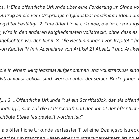
bs. 1: Eine öffentliche Urkunde über eine Forderung im Sinne vo
auf Antrag an die vom Ursprungsmitgliedstaat bestimmte Stelle 
ngstitel bestätigt. 2. Eine öffentliche Urkunde, die im Ursprung
t, wird in den anderen Mitgliedstaaten vollstreckt, ohne dass e
ngefochten werden kann. 3. Die Bestimmungen von Kapitel II (mi
 von Kapitel IV (mit Ausnahme von Artikel 21 Absatz 1 und Artik
n, die in einem Mitgliedstaat aufgenommen und vollstreckbar si
edstaat vollstreckbar sind, werden unter denselben Bedingung
[…] 3. „ Öffentliche Urkunde “: a) ein Schriftstück, das als öf
undung i) sich auf die Unterschrift und den Inhalt der öffentlic
tigte Stelle festgestellt worden ist;“
in als öffentliche Urkunde verfasster Titel eine Zwangsvollstr
edarf nur in manchen Fällen einer Vollstreckbarkeitserklärung (