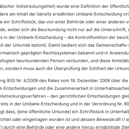
äischer Vollstreckungstitel) wurde eine Definition der öffentl
re am Inhalt der bereits erwähnten Unibank-Entscheidung orie
de ein Schriftstück, das von einer Behörde oder einer anderen 
, wobei sich die Beurkundung nicht nur auf die Unterschrift, 
its in der Unibank-Entscheidung – die Kontrollfunktion der be
it der Urkunde betont). Damit bedient sich das Gemeinschafts-r
germanisch geprägten Rechtssystemen bekannt und in Anwendung
befugten beurkundenden Person verbunden, und diese Amtstätigk
n, sondern muss auch die Überprüfung der Echtheit der Urkun
ung (EG) Nr. 4/2009 des Rates vom 18. Dezember 2008 über die
n Entscheidungen und die Zusammenarbeit in Unterhaltssachen.
ollstreckungsverfahren – den gerichtlichen Entscheidungen gle
its in der Unibank-Entscheidung und in der Verordnung Nr. 805
gt dass, [eine öffentliche Urkunde]
ein Schriftstück in Unterhal
ichtet oder eingetragen worden ist und dessen Beweiskraft i) si
i) durch eine Behörde oder eine andere hierzu ermächtigte Stell