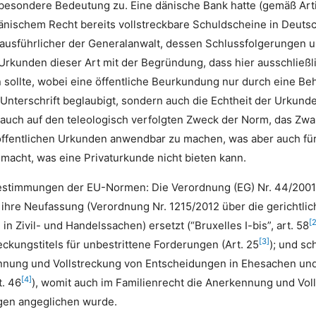
esondere Bedeutung zu. Eine dänische Bank hatte (gemäß Artik
nischem Recht bereits vollstreckbare Schuldscheine in Deutschl
ausführlicher der Generalanwalt, dessen Schlussfolgerungen u
rkunden dieser Art mit der Begründung, dass hier ausschließl
sollte, wobei eine öffentliche Beurkundung nur durch eine Behö
e Unterschrift beglaubigt, sondern auch die Echtheit der Urkunde
s auch auf den teleologisch verfolgten Zweck der Norm, das Zw
öffentlichen Urkunden anwendbar zu machen, was aber auch für
macht, was eine Privaturkunde nicht bieten kann.
 Bestimmungen der EU-Normen: Die Verordnung (EG) Nr. 44/200
h ihre Neufassung (Verordnung Nr. 1215/2012 über die gerichtl
[
 Zivil- und Handelssachen) ersetzt (“Bruxelles I-bis”, art. 58
[3]
ckungstitels für unbestrittene Forderungen (Art. 25
); und sc
nnung und Vollstreckung von Entscheidungen in Ehesachen und i
[4]
t. 46
), womit auch im Familienrecht die Anerkennung und Voll
gen angeglichen wurde.