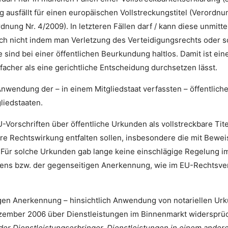
ig ausfällt für einen europäischen Vollstreckungstitel (Verord
nung Nr. 4/2009). In letzteren Fällen darf / kann diese unmitte
ch nicht indem man Verletzung des Verteidigungsrechts oder
sind bei einer öffentlichen Beurkundung haltlos. Damit ist ein
infacher als eine gerichtliche Entscheidung durchsetzen lässt.
nwendung der – in einem Mitgliedstaat verfassten – öffentliche
liedstaaten.
orschriften über öffentliche Urkunden als vollstreckbare Tite
re Rechtswirkung entfalten sollen, insbesondere die mit Beweis
 Für solche Urkunden gab lange keine einschlägige Regelung i
ens bzw. der gegenseitigen Anerkennung, wie im EU-Rechtsver
gen Anerkennung – hinsichtlich Anwendung von notariellen Urku
zember 2006 über Dienstleistungen im Binnenmarkt widersprüchl
der Dienstleistungserbringer, Dienstleistungen in einem andere