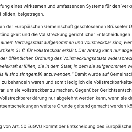
ffung eines wirksamen und umfassenden Systems für den Verkeh
l bilden, beigetragen.
aaten der Europäischen Gemeinschaft geschlossenen Brüssele
tändigkeit und die Vollstreckung gerichtlicher Entscheidungen i
n einem Vertragsstaat aufgenommen und vollstreckbar sind, we
tikeln 31 ff. für vollstreckbar erklärt. Der Antrag kann nur ab
der öffentlichen Ordnung des Vollstreckungsstaats widerspre
iskraft erfüllen, die in dem Staat, in dem sie aufgenommen wu
els III sind sinngemäß anzuwenden.“
Damit wurde auf Gemeinscha
u behandeln waren und somit lediglich die Vollstreckbarkeits
war, um sie vollstreckbar zu machen. Gegenüber Gerichtsentsc
e Vollstreckbarerklärung nur abgelehnt werden kann, wenn sie d
htsentscheidungen weitere Gründe geltend gemacht werden kön
 von Art. 50 EuGVÜ kommt der Entscheidung des Europäischen 