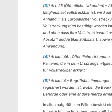
[3]
) Art. 25 (Öffentliche Urkunden) – A
Mitgliedstaat vollstreckbar ist, wird 
Anhang III als Europäischer Vollstrecku
Vollstreckungstitel bestätigt worden is
und ohne dass ihre Vollstreckbarkeit a
Absatz 1 und Artikel 9 Absatz 1) sowie
Anwendung.
[4]
) Artikel 46: „Öffentliche Urkunde
Parteien, die in dem Ursprungsmitgli
für vollstreckbar erklärt.“
[5]
) Artikel 4 – Begriffsbestimmungen 
registriert worden ist, wobei die Beurk
Behörde oder eine andere hierzu ermäch
In allen aufgeführten Fällen bewirkt e
für gerichtliche Entscheidungen gilt, b