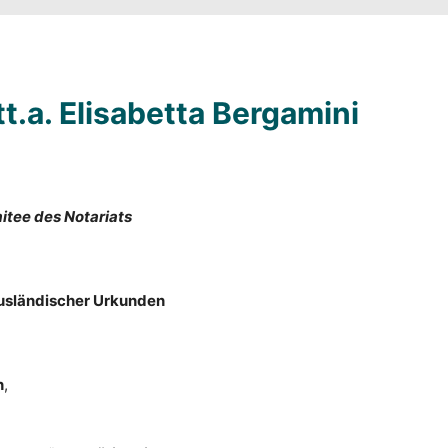
t.a. Elisabetta Bergamini
mitee des Notariats
usländischer Urkunden
n
,