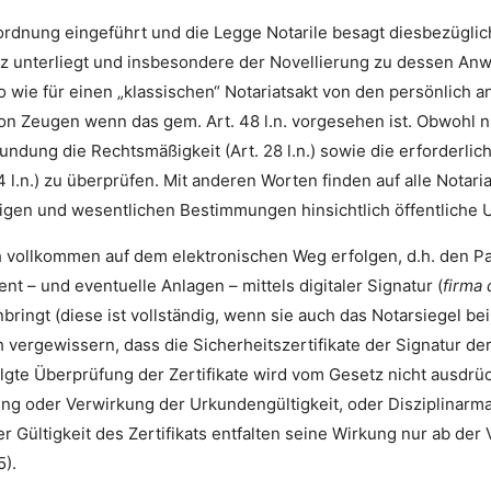
sordnung eingeführt und die Legge Notarile besagt diesbezüglich
 unterliegt und insbesondere der Novellierung zu dessen Anw
wie für einen „klassischen“ Notariatsakt von den persönlich
 Zeugen wenn das gem. Art. 48 l.n. vorgesehen ist. Obwohl ni
kundung die Rechtsmäßigkeit (Art. 28 l.n.) sowie die erforder
4 l.n.) zu überprüfen. Mit anderen Worten finden auf alle Notar
ltigen und wesentlichen Bestimmungen hinsichtlich öffentlich
vollkommen auf dem elektronischen Weg erfolgen, d.h. den Par
t – und eventuelle Anlagen – mittels digitaler Signatur (
firma 
bringt (diese ist vollständig, wenn sie auch das Notarsiegel bei
ergewissern, dass die Sicherheitszertifikate der Signatur der 
gte Überprüfung der Zertifikate wird vom Gesetz nicht ausdrüc
ng oder Verwirkung der Urkundengültigkeit, oder Disziplinarma
 Gültigkeit des Zertifikats entfalten seine Wirkung nur ab der
5).