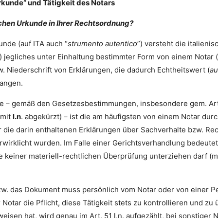
rkunde“ und Tätigkeit des Notars
tlichen Urkunde in Ihrer Rechtsordnung?
unde (auf ITA auch “
strumento autentico
”) versteht die italien
ch) jegliches unter Einhaltung bestimmter Form von einem Nota
 Niederschrift von Erklärungen, die dadurch Echtheitswert (
au
langen.
de – gemäß den Gesetzesbestimmungen, insbesondere gem. Art. 
 mit
l.n
. abgekürzt) – ist die am häufigsten von einem Notar du
r die darin enthaltenen Erklärungen über Sachverhalte bzw. Rec
irklicht wurden. Im Falle einer Gerichtsverhandlung bedeutet 
e keiner materiell-rechtlichen Überprüfung unterziehen darf (
 bzw. das Dokument muss persönlich vom Notar oder von einer P
 Notar die Pflicht, diese Tätigkeit stets zu kontrollieren und zu
weisen hat, wird genau im Art. 51 l.n. aufgezählt, bei sonstiger 