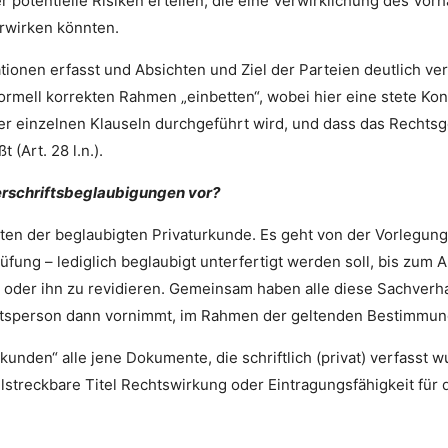
 potentielle Risiken erteilen, die eine Verwirklichung des Vor
erwirken könnten.
ionen erfasst und Absichten und Ziel der Parteien deutlich ver
formell korrekten Rahmen „einbetten“, wobei hier eine stete Ko
r einzelnen Klauseln durchgeführt wird, und dass das Rechtsg
 (Art. 28 l.n.).
erschriftsbeglaubigungen vor?
ten der beglaubigten Privaturkunde. Es geht von der Vorlegung 
fung – lediglich beglaubigt unterfertigt werden soll, bis zum 
 oder ihn zu revidieren. Gemeinsam haben alle diese Sachverha
mtsperson dann vornimmt, im Rahmen der geltenden Bestimmun
kunden“ alle jene Dokumente, die schriftlich (privat) verfasst 
lstreckbare Titel Rechtswirkung oder Eintragungsfähigkeit für d