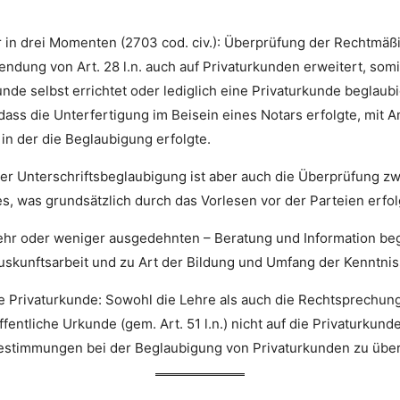
ar in drei Momenten (2703 cod. civ.): Überprüfung der Rechtmä
endung von Art. 28 l.n. auch auf Privaturkunden erweitert, som
unde selbst errichtet oder lediglich eine Privaturkunde beglaubi
 dass die Unterfertigung im Beisein eines Notars erfolgte, mit 
in der die Beglaubigung erfolgte.
er Unterschriftsbeglaubigung ist aber auch die Überprüfung zwi
, was grundsätzlich durch das Vorlesen vor der Parteien erfol
ehr oder weniger ausgedehnten – Beratung und Information be
Auskunftsarbeit und zu Art der Bildung und Umfang der Kenntnis
die Privaturkunde: Sowohl die Lehre als auch die Rechtsprechung
ffentliche Urkunde (gem. Art. 51 l.n.) nicht auf die Privaturku
lbestimmungen bei der Beglaubigung von Privaturkunden zu übe