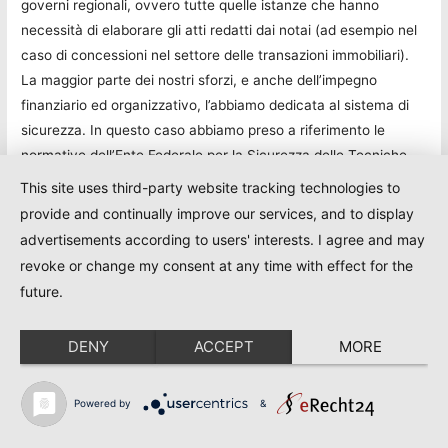
governi regionali, ovvero tutte quelle istanze che hanno
necessità di elaborare gli atti redatti dai notai (ad esempio nel
caso di concessioni nel settore delle transazioni immobiliari).
La maggior parte dei nostri sforzi, e anche dell’impegno
finanziario ed organizzativo, l’abbiamo dedicata al sistema di
sicurezza. In questo caso abbiamo preso a riferimento le
normative dell’Ente Federale per la Sicurezza delle Tecniche
Informatiche della Repubblica Tedesca. È stata effettuata una
This site uses third-party website tracking technologies to
precisa analisi delle minacce e dei rischi, e infine sviluppato un
provide and continually improve our services, and to display
concetto di sicurezza, in cui si sono presi in considerazione
advertisements according to users' interests. I agree and may
veramente tutti i potenziali rischi. In poche parole, abbiamo
revoke or change my consent at any time with effect for the
riflettuto cosa possa accadere in studio, a quale tipo di rischio
future.
va incontro la rete, cosa succede nelle Camere Regionali, alla
Camera Federale, presso i vari partner o anche nella Banca
DENY
ACCEPT
MORE
Fiduciaria, o presso il certificatore o nella rete del Raiffeisen.
Prima di tutto i rischi a cui vanno incontro i dati: noi
garantiamo la segretezza grazie alle procedure di
Powered by
&
codificazione, l’integrità dei dati grazie alla cosiddetta