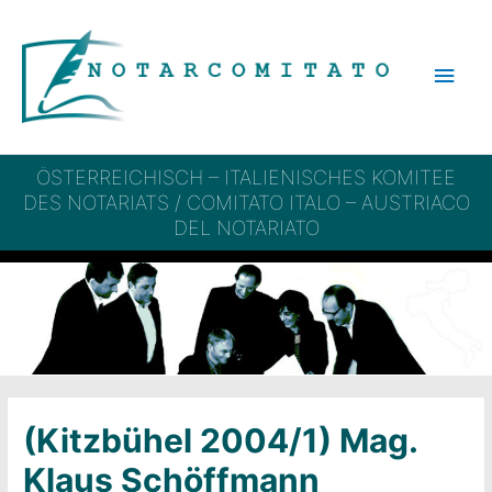
Vai
al
Men
contenuto
princ
ÖSTERREICHISCH – ITALIENISCHES KOMITEE
DES NOTARIATS / COMITATO ITALO – AUSTRIACO
DEL NOTARIATO
(Kitzbühel 2004/1) Mag.
Klaus Schöffmann