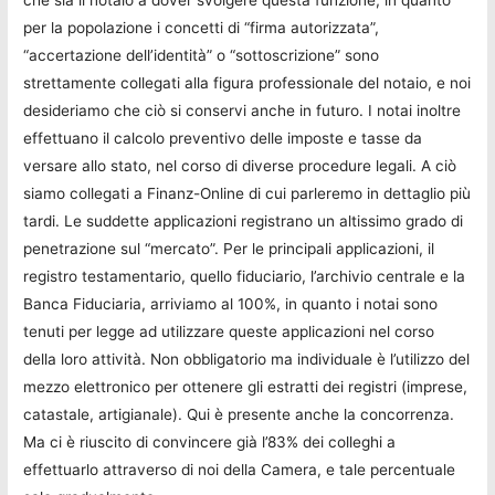
che sia il notaio a dover svolgere questa funzione, in quanto
per la popolazione i concetti di “firma autorizzata”,
“accertazione dell’identità” o “sottoscrizione” sono
strettamente collegati alla figura professionale del notaio, e noi
desideriamo che ciò si conservi anche in futuro. I notai inoltre
effettuano il calcolo preventivo delle imposte e tasse da
versare allo stato, nel corso di diverse procedure legali. A ciò
siamo collegati a Finanz-Online di cui parleremo in dettaglio più
tardi. Le suddette applicazioni registrano un altissimo grado di
penetrazione sul “mercato”. Per le principali applicazioni, il
registro testamentario, quello fiduciario, l’archivio centrale e la
Banca Fiduciaria, arriviamo al 100%, in quanto i notai sono
tenuti per legge ad utilizzare queste applicazioni nel corso
della loro attività. Non obbligatorio ma individuale è l’utilizzo del
mezzo elettronico per ottenere gli estratti dei registri (imprese,
catastale, artigianale). Qui è presente anche la concorrenza.
Ma ci è riuscito di convincere già l’83% dei colleghi a
effettuarlo attraverso di noi della Camera, e tale percentuale