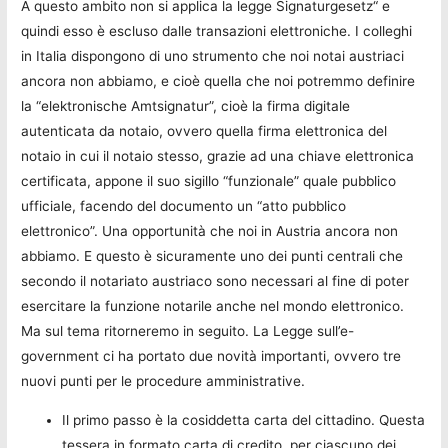
A questo ambito non si applica la legge Signaturgesetz“ e
quindi esso è escluso dalle transazioni elettroniche. I colleghi
in Italia dispongono di uno strumento che noi notai austriaci
ancora non abbiamo, e cioè quella che noi potremmo definire
la “elektronische Amtsignatur”, cioè la firma digitale
autenticata da notaio, ovvero quella firma elettronica del
notaio in cui il notaio stesso, grazie ad una chiave elettronica
certificata, appone il suo sigillo “funzionale” quale pubblico
ufficiale, facendo del documento un “atto pubblico
elettronico”. Una opportunità che noi in Austria ancora non
abbiamo. E questo è sicuramente uno dei punti centrali che
secondo il notariato austriaco sono necessari al fine di poter
esercitare la funzione notarile anche nel mondo elettronico.
Ma sul tema ritorneremo in seguito. La Legge sull’e-
government ci ha portato due novità importanti, ovvero tre
nuovi punti per le procedure amministrative.
Il primo passo è la cosiddetta carta del cittadino. Questa
tessera in formato carta di credito, per ciascuno dei