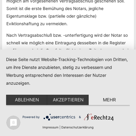
möglich am vorgesehenen Vertragsabschluß geschehen soll.
Somit ist die erste Bemühung des Notars, jegliche
Eigentumsklage bzw. (partielle oder gänzliche)
Eviktionshaftung zu vermeiden.
Nach Vertragsabschluß bzw. -unterfertigung wird der Notar so
schnell wie möglich eine Eintragung desselben in die Register
verfügen, wobei die Sorgfaltspflicht einen Zeitrahmen von drei
Tagen festlegt, danach tritt die Haftungspflicht des Notars in
Diese Seite nutzt Website-Tracking-Technologien von Dritten,
Kraft. Durch die prompte Eintragung wird so weit wie möglich
um ihre Dienste anzubieten, stetig zu verbessern und
auch eine Eviktion wegen eigener Handlungen des Verkäufers
Werbung entsprechend den Interessen der Nutzer
(siehe oben) vermieden. Äußern sich die Parteien im Sinne
anzuzeigen.
eines Vertrags, in dem Ausnahmen zu den gesetzlichen
Bestimmungen vereinbart werden sollen (z.B. gelockerter oder
ABLEHNEN
AKZEPTIEREN
MEHR
strengerer Schutz des Käufers), wird der Notar die Ziele und
Absichten der Parteien sorgfältig erörtern, über mögliche
Powered by
&
Rechtsfolgen informieren, unterstützend und beratend eine
gewissenhafte Entscheidung fördern und dementsprechend
Impressum
|
Datenschutzerklärung
die geeigneten Vertragsklauseln verfassen. Diese Tätigkeit hat