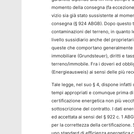
momento della consegna (fa eccezione un
vizio sia già stato sussistente al momen
consegna (§ 924 ABGB). Dopo questo ter
contaminazioni del terreno, in quanto l
livello sussidiario anche del proprietar
queste che comportano generalmente alti
immobiliare (Grundsteuer), diritti e tass
terreno/immobile. Fra i doveri ed obblig
(Energieausweis) ai sensi delle più re
Tale legge, nel suo § 4, dispone infatti 
tempi appropriati e comunque prima di 
certificazione energetica non più vecch
sottoscrizione del contratto. I dati ene
ed accettata ai sensi del § 922 c. 1 ABG
per la correttezza della certificazione
uno standard di efficienza energetica ch