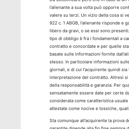
l’alienante a sua volta può opporre cont
valere su terzi. Un vizio della cosa si v
922 c. 1 ABGB, l’alienante risponde e ga
libero da gravi, o se essi sono presenti,
tipo di obbligo è fra i fondamentali a ca
contratto e concordate e per quelle st
basate sulle informazioni fornite dall’al
stesso. In particolare informazioni sul
giornali, e di cui l’acquirente quindi s
interpretazione del contratto. Altresì s
della responsabilità e garanzia. Per qu
sensatamente essere date per certe dal
considerata come caratteristica usual
attestate come nocive e tossiche, quali
Sta comunque all’acquirente la prova del
garantite dipende alla fin fine sempre d