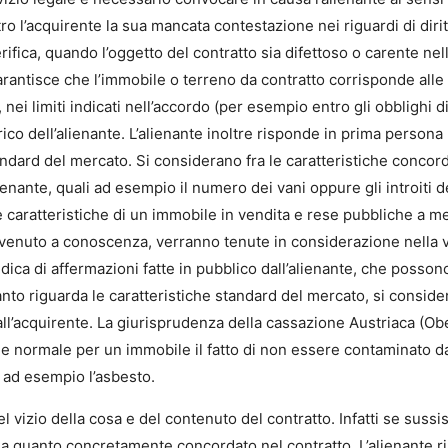
ro l’acquirente la sua mancata contestazione nei riguardi di dirit
erifica, quando l’oggetto del contratto sia difettoso o carente nel
rantisce che l’immobile o terreno da contratto corrisponde alle c
 nei limiti indicati nell’accordo (per esempio entro gli obblighi d
rico dell’alienante. L’alienante inoltre risponde in prima persona 
andard del mercato. Si considerano fra le caratteristiche conco
ienante, quali ad esempio il numero dei vani oppure gli introiti de
le caratteristiche di un immobile in vendita e rese pubbliche a m
ia venuto a conoscenza, verranno tenute in considerazione nella va
i dica di affermazioni fatte in pubblico dall’alienante, che posso
anto riguarda le caratteristiche standard del mercato, si consid
l’acquirente. La giurisprudenza della cassazione Austriaca (Ob
e e normale per un immobile il fatto di non essere contaminato
 ad esempio l’asbesto.
 vizio della cosa e del contenuto del contratto. Infatti se sussi
a quanto concretamente concordato nel contratto. L’alienante risp