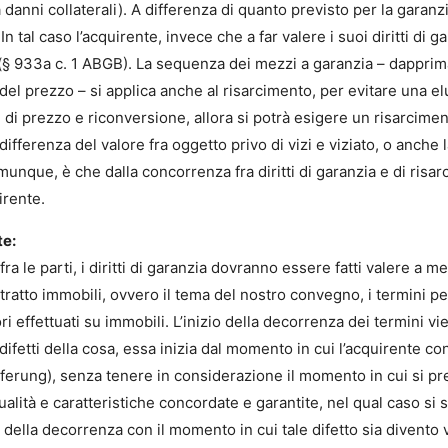
 danni collaterali). A differenza di quanto previsto per la garanz
In tal caso l’acquirente, invece che a far valere i suoi diritti di 
(§ 933a c. 1 ABGB). La sequenza dei mezzi a garanzia – dapprima
del prezzo – si applica anche al risarcimento, per evitare una el
i prezzo e riconversione, allora si potrà esigere un risarciment
a differenza del valore fra oggetto privo di vizi e viziato, o anche
munque, è che dalla concorrenza fra diritti di garanzia e di risa
irente.
te:
le parti, i diritti di garanzia dovranno essere fatti valere a me
ratto immobili, ovvero il tema del nostro convegno, i termini per 
i effettuati su immobili. L’inizio della decorrenza dei termini v
i/ difetti della cosa, essa inizia dal momento in cui l’acquirente 
ferung), senza tenere in considerazione il momento in cui si pr
ualità e caratteristiche concordate e garantite, nel qual caso si 
della decorrenza con il momento in cui tale difetto sia divento v