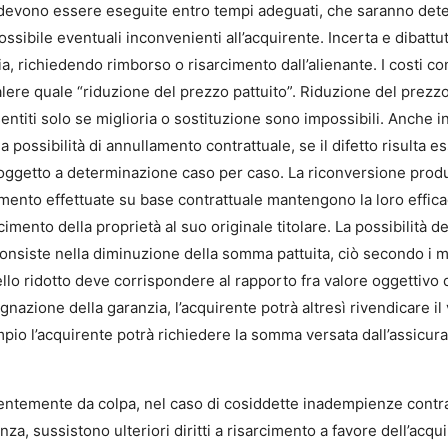
ta devono essere eseguite entro tempi adeguati, che saranno det
sibile eventuali inconvenienti all’acquirente. Incerta e dibattuta
, richiedendo rimborso o risarcimento dall’alienante. I costi c
alere quale “riduzione del prezzo pattuito”. Riduzione del prez
titi solo se miglioria o sostituzione sono impossibili. Anche in 
a possibilità di annullamento contrattuale, se il difetto risulta e
soggetto a determinazione caso per caso. La riconversione pro
erimento effettuate su base contrattuale mantengono la loro effic
cimento della proprietà al suo originale titolare. La possibilità d
nsiste nella diminuzione della somma pattuita, ciò secondo i meto
llo ridotto deve corrispondere al rapporto fra valore oggettivo de
gnazione della garanzia, l’acquirente potrà altresì rivendicare il
empio l’acquirente potrà richiedere la somma versata dall’assicur
endentemente da colpa, nel caso di cosiddette inadempienze contra
genza, sussistono ulteriori diritti a risarcimento a favore dell’a