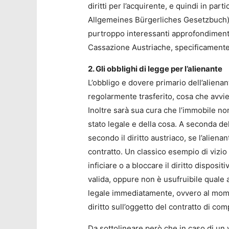
diritti per l’acquirente, e quindi in pa
Allgemeines Bürgerliches Gesetzbuch) N
purtroppo interessanti approfondimenti.
Cassazione Austriache, specificamente 
2. Gli obblighi di legge per l’alienante
L’obbligo e dovere primario dell’alienant
regolarmente trasferito, cosa che avvien
Inoltre sarà sua cura che l’immobile non 
stato legale e della cosa. A seconda dell
secondo il diritto austriaco, se l’alien
contratto. Un classico esempio di vizio 
inficiare o a bloccare il diritto disposi
valida, oppure non è usufruibile quale a
legale immediatamente, ovvero al moment
diritto sull’oggetto del contratto di co
Da sottolineare però che in caso di un 