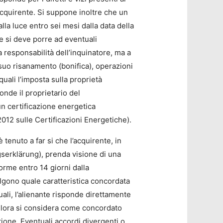
acquirente. Si suppone inoltre che un
lla luce entro sei mesi dalla data della
e si deve porre ad eventuali
a responsabilità dell’inquinatore, ma a
 suo risanamento (bonifica), operazioni
uali l’imposta sulla proprietà
ponde il proprietario del
 un certificazione energetica
012 sulle Certificazioni Energetiche).
 tenuto a far si che l’acquirente, in
gserklärung), prenda visione di una
orme entro 14 giorni dalla
valgono quale caratteristica concordata
uali, l’alienante risponde direttamente
allora si considera come concordato
tione. Eventuali accordi divergenti o