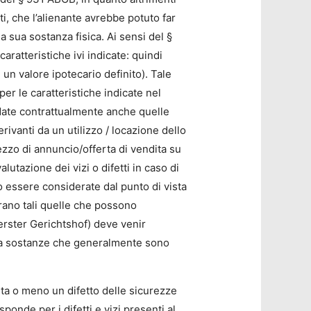
ti, che l’alienante avrebbe potuto far
la sua sostanza fisica. Ai sensi del §
aratteristiche ivi indicate: quindi
i un valore ipotecario definito). Tale
per le caratteristiche indicate nel
rdate contrattualmente anche quelle
rivanti da un utilizzo / locazione dello
ezzo di annuncio/offerta di vendita su
lutazione dei vizi o difetti in caso di
no essere considerate dal punto di vista
erano tali quelle che possono
erster Gerichtshof) deve venir
 da sostanze che generalmente sono
sta o meno un difetto delle sicurezze
onde per i difetti e vizi presenti al