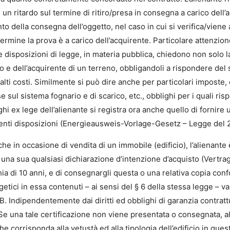
 ritardo sul termine di ritiro/presa in consegna a carico dell’
to della consegna dell’oggetto, nel caso in cui si verifica/viene a
mine la prova è a carico dell’acquirente. Particolare attenzion
e disposizioni di legge, in materia pubblica, chiedono non solo l
io e dell’acquirente di un terreno, obbligandoli a rispondere del
 costi. Similmente si può dire anche per particolari imposte, q
e sul sistema fognario e di scarico, etc., obblighi per i quali ris
hi ex lege dell’alienante si registra ora anche quello di fornire
centi disposizioni (Energieausweis-Vorlage-Gesetz – Legge del 2
che in occasione di vendita di un immobile (edificio), l’alienante è
una sua qualsiasi dichiarazione d’intenzione d’acquisto (Vertra
ia di 10 anni, e di consegnargli questa o una relativa copia conf
rgetici in essa contenuti – ai sensi del § 6 della stessa legge – 
B. Indipendentemente dai diritti ed obblighi di garanzia contratt
. Se una tale certificazione non viene presentata o consegnata, 
e corrisponda alla vetustà ed alla tipologia dell’edificio in ques