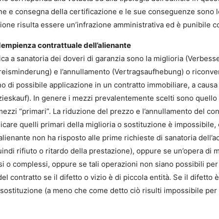
ne e consegna della certificazione e le sue conseguenze sono le
ione risulta essere un’infrazione amministrativa ed è punibile c
nadempienza contrattuale dell’alienante
ica a sanatoria dei doveri di garanzia sono la miglioria (Verbes
Preisminderung) e l’annullamento (Vertragsaufhebung) o riconve
 di possibile applicazione in un contratto immobiliare, a causa d
ieskauf). In genere i mezzi prevalentemente scelti sono quello de
ezzi “primari”. La riduzione del prezzo e l’annullamento del co
icare quelli primari della miglioria o sostituzione è impossibil
lienante non ha risposto alle prime richieste di sanatoria dell’a
ndi rifiuto o ritardo della prestazione), oppure se un’opera di mi
 o complessi, oppure se tali operazioni non siano possibili per
l contratto se il difetto o vizio è di piccola entità. Se il difetto 
 o sostituzione (a meno che come detto ciò risulti impossibile per l