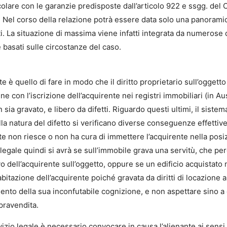
rticolare con le garanzie predisposte dall’articolo 922 e ssgg. de
el corso della relazione potrà essere data solo una panoramica
 La situazione di massima viene infatti integrata da numerose d
basati sulle circostanze del caso.
e è quello di fare in modo che il diritto proprietario sull’oggetto
e con l’iscrizione dell’acquirente nei registri immobiliari (in 
sia gravato, e libero da difetti. Riguardo questi ultimi, il sistema
a natura del difetto si verificano diverse conseguenze effettive e
ante non riesce o non ha cura di immettere l’acquirente nella posiz
legale quindi si avrà se sull’immobile grava una servitù, che però
tivo dell’acquirente sull’oggetto, oppure se un edificio acquistat
bitazione dell’acquirente poiché gravata da diritti di locazione a
o della sua inconfutabile cognizione, e non aspettare sino a che
mpravendita.
vizio legale è necessario convocare in causa l’alienante ai sensi