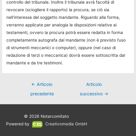
controllo del tribunale. Inoltre il tribunale avrà facoltà di
revocare (sciogliere il rapporto) la procura, se ciò sia
nell’interesse del soggetto mandante. Riguardo alla forma,
verranno applicate per analogia le disposizioni relative ai
testamenti, ovvero la procura potrà essere redatta in forma
completamente autografa dal mandante (non è previsto l’uso
di strumenti meccanici o computer), oppure (nel caso di
redazione di terzi o meccanica) dovrà essere sottoscritta dal
mandante e da tre testimoni.
Navigazione
←
Articolo
Articolo
articoli
precedente
successivo
→
© 2026
Notarcomitato
Powered by
Creativomedia GmbH