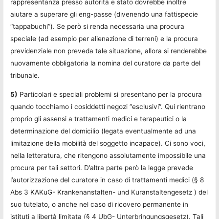
rappresentanza presso autorità e stato dovrebbe inoltre
aiutare a superare gli eng-passe (divenendo una fattispecie
“tappabuchi”). Se però si renda necessaria una procura
speciale (ad esempio per alienazione di terreni) e la procura
previdenziale non preveda tale situazione, allora si renderebbe
nuovamente obbligatoria la nomina del curatore da parte del
tribunale.
5)
Particolari e speciali problemi si presentano per la procura
quando tocchiamo i cosiddetti negozi “esclusivi”. Qui rientrano
proprio gli assensi a trattamenti medici e terapeutici o la
determinazione del domicilio (legata eventualmente ad una
limitazione della mobilità del soggetto incapace). Ci sono voci,
nella letteratura, che ritengono assolutamente impossibile una
procura per tali settori. D’altra parte però la legge prevede
l’autorizzazione del curatore in caso di trattamenti medici (§ 8
Abs 3 KAKuG- Krankenanstalten- und Kuranstaltengesetz ) del
suo tutelato, o anche nel caso di ricovero permanente in
istituti a libertà limitata (§ 4 UbG- Unterbringungsgesetz). Tali