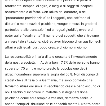
istituti si occupano della assistenza di persone in parte o
totalmente incapaci di agire, o meglio di soggetti incapaci
naturalmente o di fatto. Con l’aiuto del curatore, o del
“procuratore previdenziale” tali soggetti, che soffrono di
disturbi o menomazioni psichiche, vengono messi in grado di
partecipare alle transazioni ed a negozi giuridici, ovvero di
poter agire “legalmente”. Il numero dei soggetti che si trovano
a vivere tale situazione, cioè ad aver bisogno di un ausilio negli
affari e atti legali, purtroppo cresce di giorno in giorno.
La responsabilità primaria di tale crescita è l’invecchiamento
della nostra società. In Austria ben il 7,5% delle persone hanno
superato i 75 anni; e molto presto la popolazione degli
ultracinquantenni supererà la soglia del 50%. Non dispongo di
statistiche sull’Italia o la Germania, ma sono convinto che
troviamo situazioni simili. Invecchiando cresce per ciascuno di
noi il rischio di incorrere in malattie o in degenerazione
psichiche come ad esempio Alzheimer, demenza senile, o
anche “semplici” riduzione delle capacità mentali. D’altro canto