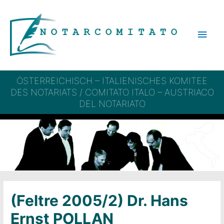
Vai
al
Men
contenuto
princ
ÖSTERREICHISCH – ITALIENISCHES KOMITEE
DES NOTARIATS / COMITATO ITALO – AUSTRIACO
DEL NOTARIATO
(Feltre 2005/2) Dr. Hans
Ernst POLLAN