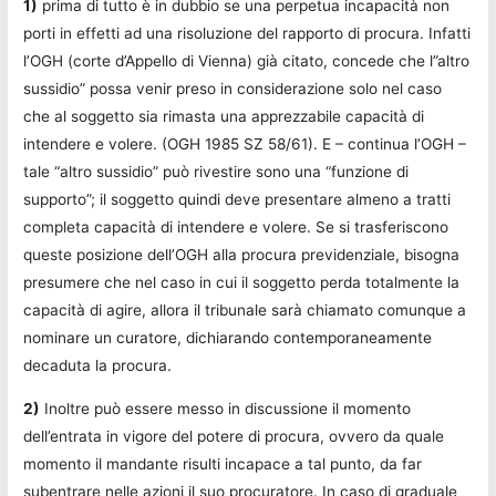
1)
prima di tutto è in dubbio se una perpetua incapacità non
porti in effetti ad una risoluzione del rapporto di procura. Infatti
l’OGH (corte d’Appello di Vienna) già citato, concede che l”altro
sussidio” possa venir preso in considerazione solo nel caso
che al soggetto sia rimasta una apprezzabile capacità di
intendere e volere. (OGH 1985 SZ 58/61). E – continua l’OGH –
tale “altro sussidio” può rivestire sono una “funzione di
supporto”; il soggetto quindi deve presentare almeno a tratti
completa capacità di intendere e volere. Se si trasferiscono
queste posizione dell’OGH alla procura previdenziale, bisogna
presumere che nel caso in cui il soggetto perda totalmente la
capacità di agire, allora il tribunale sarà chiamato comunque a
nominare un curatore, dichiarando contemporaneamente
decaduta la procura.
2)
Inoltre può essere messo in discussione il momento
dell’entrata in vigore del potere di procura, ovvero da quale
momento il mandante risulti incapace a tal punto, da far
subentrare nelle azioni il suo procuratore. In caso di graduale