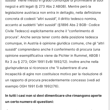
sussidi” viene messo in grado comunque di provvedere ai suoi
negozi e atti legali (§ 273 Abs 2 ABGB). Mentre però la
legislazione austriaca non entra in dettaglio, nella definizione
concreta di codesti “altri sussidi”, il diritto tedesco nomina,
accanto ai suddetti “altri sussidi” (§1896 Abs 2 BGB- Codice
Civile Tedesco) esplicitamente anche il “conferimento di
procura”. Anche senza tener conto della posizione tedesca
comunque, in Austria è opinione giuridica comune, che gli “altri
sussidi” comprendano anche il conferimento di procura (una
opinione esemplificativa viene da Pichler in Rummel, ABGB I
Rz 3 zu § 273; OGH 1991 EvBl 1992/12). Inoltre anche nella
giurisprudenza si riconosce che “il subentrare di una
incapacità di agire non costituisce motivo per la risoluzione di
un rapporto di procura precedentemente concesso (vedi ad
esempio OGH 1991 EvBl 1992/76).
In tutti i casi non si devi dimenticare che rimangono aperte
un certo numero di questioni: