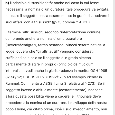
b)
il principio di sussidiarietà: anche nel caso in cui fosse
necessaria la nomina di un curatore, tale procedura va evitata,
nel caso il soggetto possa essere messo in grado di assolvere i
suoi affari “con altri sussidi” (§273 comma 2 ABGB)
Il termine “altri sussidi”, secondo l’interpretazione comune,
comprende anche la nomina di un procuratore
(Bevollmächtigter), fermo restando i vincoli determinati dalla
legge, ovvero che “gli altri ausili” vengono considerati
sufficienti se e solo se il soggetto è in grado almeno
parzialmente di agire in proprio (principio del “lucidum
intervallum, vedi anche la giurisprudenza in merito: OGH 1985
SZ 58/62; OGH 1991 EvBl 1992/12; o ad esempio Pichler in
Rummel, Commento a ABGB I cifra 3 relativa al § 273). Se il
soggetto invece è abitualmente (costantemente) incapace,
allora questa possibilità viene a cadere, e il tribunale deve
procedere alla nomina di un curatore. Lo sviluppo della nostra
popolazione, già citato prima, cioè il suo invecchiamento, non