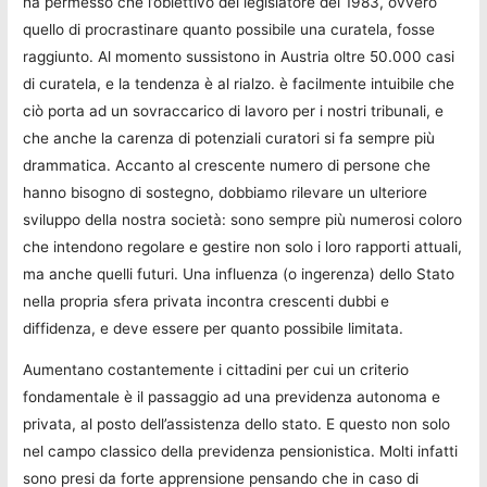
ha permesso che l’obiettivo del legislatore del 1983, ovvero
quello di procrastinare quanto possibile una curatela, fosse
raggiunto. Al momento sussistono in Austria oltre 50.000 casi
di curatela, e la tendenza è al rialzo. è facilmente intuibile che
ciò porta ad un sovraccarico di lavoro per i nostri tribunali, e
che anche la carenza di potenziali curatori si fa sempre più
drammatica. Accanto al crescente numero di persone che
hanno bisogno di sostegno, dobbiamo rilevare un ulteriore
sviluppo della nostra società: sono sempre più numerosi coloro
che intendono regolare e gestire non solo i loro rapporti attuali,
ma anche quelli futuri. Una influenza (o ingerenza) dello Stato
nella propria sfera privata incontra crescenti dubbi e
diffidenza, e deve essere per quanto possibile limitata.
Aumentano costantemente i cittadini per cui un criterio
fondamentale è il passaggio ad una previdenza autonoma e
privata, al posto dell’assistenza dello stato. E questo non solo
nel campo classico della previdenza pensionistica. Molti infatti
sono presi da forte apprensione pensando che in caso di