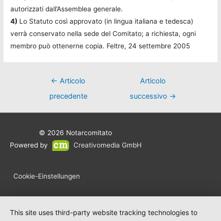
autorizzati dall’Assemblea generale.
4)
Lo Statuto così approvato (in lingua italiana e tedesca)
verrà conservato nella sede del Comitato; a richiesta, ogni
membro può ottenerne copia. Feltre, 24 settembre 2005
Navigazione
←
Articolo
Articolo
articoli
precedente
successivo
→
© 2026
Notarcomitato
Powered by
Creativomedia GmbH
Cookie-Einstellungen
This site uses third-party website tracking technologies to