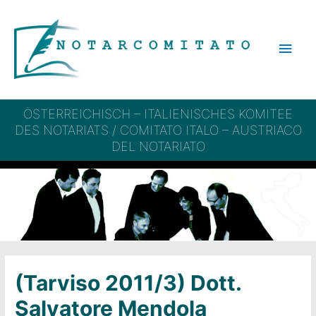
Vai
al
Men
contenuto
princ
ÖSTERREICHISCH – ITALIENISCHES KOMITEE
DES NOTARIATS / COMITATO ITALO – AUSTRIACO
DEL NOTARIATO
(Tarviso 2011/3) Dott.
Salvatore Mendola