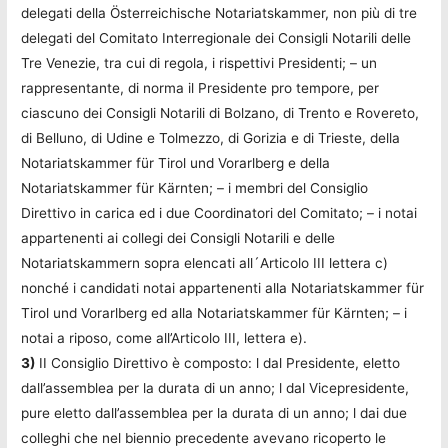
delegati della Österreichische Notariatskammer, non più di tre
delegati del Comitato Interregionale dei Consigli Notarili delle
Tre Venezie, tra cui di regola, i rispettivi Presidenti; – un
rappresentante, di norma il Presidente pro tempore, per
ciascuno dei Consigli Notarili di Bolzano, di Trento e Rovereto,
di Belluno, di Udine e Tolmezzo, di Gorizia e di Trieste, della
Notariatskammer für Tirol und Vorarlberg e della
Notariatskammer für Kärnten; – i membri del Consiglio
Direttivo in carica ed i due Coordinatori del Comitato; – i notai
appartenenti ai collegi dei Consigli Notarili e delle
Notariatskammern sopra elencati all´Articolo III lettera c)
nonché i candidati notai appartenenti alla Notariatskammer für
Tirol und Vorarlberg ed alla Notariatskammer für Kärnten; – i
notai a riposo, come all’Articolo III, lettera e).
3)
II Consiglio Direttivo è composto: l dal Presidente, eletto
dall’assemblea per la durata di un anno; l dal Vicepresidente,
pure eletto dall’assemblea per la durata di un anno; l dai due
colleghi che nel biennio precedente avevano ricoperto le